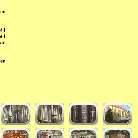
hen
Mit
elt
zum
ben